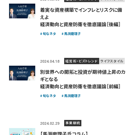
着実な資産構築でインフレとリスクに備
えよ
経済動向と資産防衛を徹底議論［後編］
旬なネタ
馬渕磨理子
経営術・ビズトレンド
ライフスタイル
2024.04.18
別世界への開拓と投資が期待値上昇のカ
ギとなる
経済動向と資産防衛を徹底議論［前編］
旬なネタ
馬渕磨理子
事業継続
2024.02.29
【馬渕磨理子氏コラム】