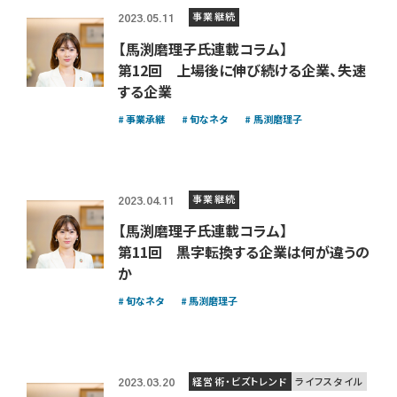
事業継続
2023.05.11
【馬渕磨理子氏連載コラム】
第12回 上場後に伸び続ける企業、失速
する企業
事業承継
旬なネタ
馬渕磨理子
事業継続
2023.04.11
【馬渕磨理子氏連載コラム】
第11回 黒字転換する企業は何が違うの
か
旬なネタ
馬渕磨理子
経営術・ビズトレンド
ライフスタイル
2023.03.20