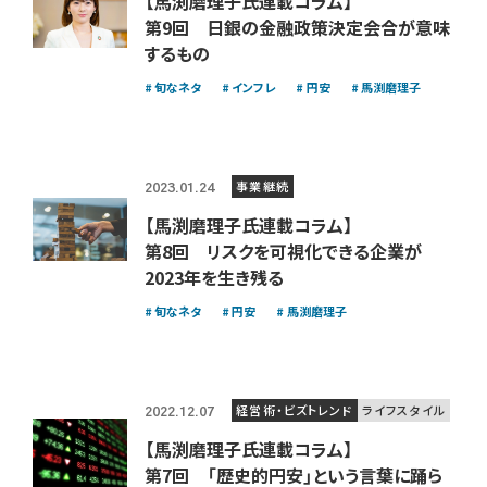
【馬渕磨理子氏連載コラム】
第9回 日銀の金融政策決定会合が意味
するもの
旬なネタ
インフレ
円安
馬渕磨理子
事業継続
2023.01.24
【馬渕磨理子氏連載コラム】
第8回 リスクを可視化できる企業が
2023年を生き残る
旬なネタ
円安
馬渕磨理子
経営術・ビズトレンド
ライフスタイル
2022.12.07
【馬渕磨理子氏連載コラム】
第7回 「歴史的円安」という言葉に踊ら