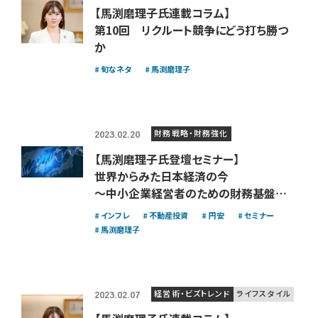
【馬渕磨理子氏連載コラム】
第10回 リクルート競争にどう打ち勝つ
か
旬なネタ
馬渕磨理子
財務戦略・財務強化
2023.02.20
【馬渕磨理子氏登壇セミナー】
世界からみた日本経済の今
〜中小企業経営者のための財務基盤強
化策とポートフォリオ形成〜
インフレ
不動産投資
円安
セミナー
馬渕磨理子
経営術・ビズトレンド
ライフスタイル
2023.02.07