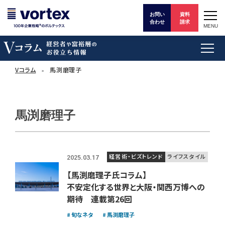
お問い
資料
合わせ
請求
MENU
Vコラム
馬渕磨理子
馬渕磨理子
経営術・ビズトレンド
ライフスタイル
2025.03.17
【馬渕磨理子氏コラム】
不安定化する世界と大阪・関西万博への
期待 連載第26回
旬なネタ
馬渕磨理子