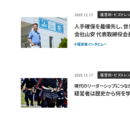
経営術・ビズトレ
2025.12.17
人手確保を最優先し、世
会社山安 代表取締役会長
経営者インタビュー
経営術・ビズトレ
2025.12.17
現代のリーダーシップにつな
経営者は歴史から何を