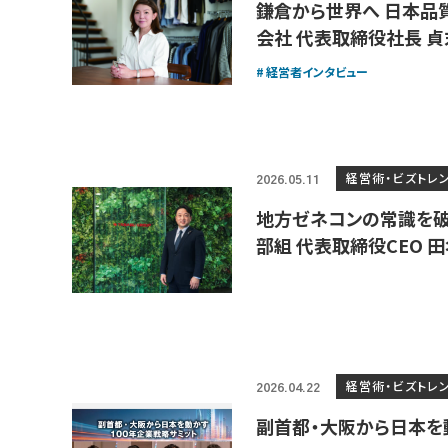
鎌倉から世界へ 日本品
会社 代表取締役社長 貞
経営者インタビュー
経営術・ビズトレ
2026.05.11
地方ゼネコンの常識を破
部組 代表取締役CEO 
経営術・ビズトレ
2026.04.22
副首都・大阪から日本を動