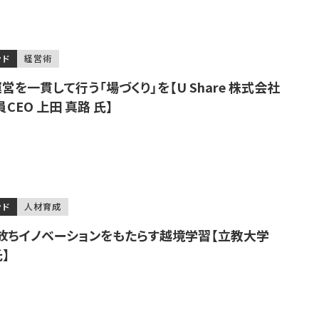
ンド
経営術
を一貫して行う「場づくり」を【U Share 株式会社
EO 上田 真路 氏】
ンド
人材育成
放ちイノベーションをもたらす越境学習【立教大学
氏】