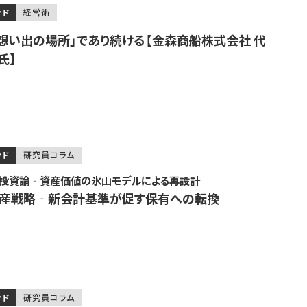
ンド
経営術
想い出の場所」であり続ける【金森商船株式会社 代
氏】
ンド
研究員コラム
産投資論‐資産価値の氷山モデルによる再設計
の資産戦略‐新会計基準が促す保有への転換
ンド
研究員コラム