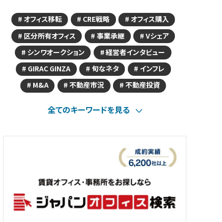
オフィス移転
CRE戦略
オフィス購入
区分所有オフィス
事業承継
Vシェア
シンワオークション
経営者インタビュー
GIRAC GINZA
旬なネタ
インフレ
M&A
不動産市況
不動産投資
全てのキーワードを見る