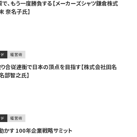
質で、もう一度勝負する【メーカーズシャツ鎌倉株式
末 奈名子氏】
ンド
経営術
り合従連衡で日本の頂点を目指す【株式会社田名
田名部智之氏】
ンド
経営術
かす 100年企業戦略サミット