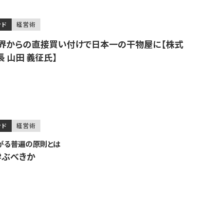
ンド
経営術
界からの直接買い付けで日本一の干物屋に【株式
 山田 義征氏】
ンド
経営術
がる普遍の原則とは
学ぶべきか