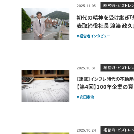
経営術・ビズトレ
2025.11.05
初代の精神を受け継ぎ「
表取締役社長 渡邉 政久
経営者インタビュー
経営術・ビズトレ
2025.10.31
【連載】インフレ時代の不動
【第4回】100年企業
安田憲治
経営術・ビズトレ
2025.10.24