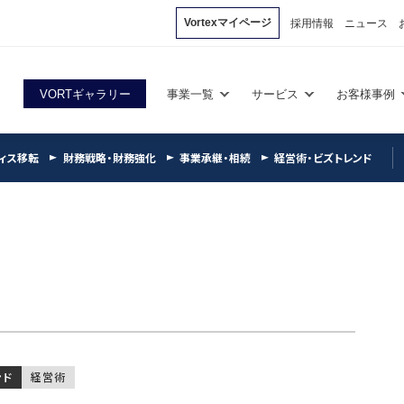
Vortexマイページ
採用情報
ニュース
VORTギャラリー
事業一覧
サービス
お客様事例
ィス移転
財務戦略・財務強化
事業承継・相続
経営術・ビズトレンド
ンド
経営術