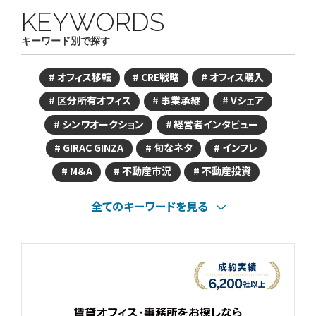
KEYWORDS
キーワード別で探す
オフィス移転
CRE戦略
オフィス購入
区分所有オフィス
事業承継
Vシェア
シンワオークション
経営者インタビュー
GIRAC GINZA
旬なネタ
インフレ
M&A
不動産市況
不動産投資
全てのキーワードを見る