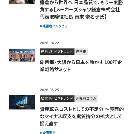
鎌倉から世界へ 日本品質で、もう一度勝
負する【メーカーズシャツ鎌倉株式会社
代表取締役社長 貞末 奈名子氏】
経営者インタビュー
2026.04.22
経営術・ビズトレンド
経営術
副首都・大阪から日本を動かす 100年企
業戦略サミット
2026.03.25
経営術・ビズトレンド
研究員コラム
資産転送コストとしての不足分 ～表面的
なマイナス収支を実質持分の拡大として
捉え直す
安田憲治