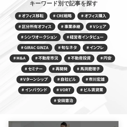
キーワード別で記事を探す
オフィス移転
CRE戦略
オフィス購入
区分所有オフィス
事業承継
Vシェア
シンワオークション
経営者インタビュー
GIRAC GINZA
旬なネタ
インフレ
M&A
不動産市況
不動産投資
円安
セミナー
再開発
馬渕磨理子
Vターンシップ
自社ビル
市川宏雄
インバウンド
VORT
ビル賃貸業
安田憲治