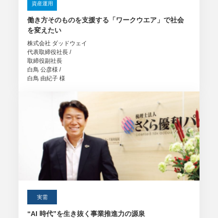
資産運用
働き方そのものを支援する
「ワークウエア」で社会
を変えたい
株式会社 ダッドウェイ
代表取締役社長 /
取締役副社長
白鳥 公彦様 /
白鳥 由紀子 様
実需
“AI 時代”を生き抜く
事業推進力の源泉