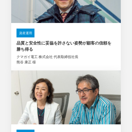
資産運用
品質と安全性に妥協を許さない姿勢が
顧客の信頼を
勝ち得る
クマガイ電工 株式会社 代表取締役社長
熊谷 康正 様