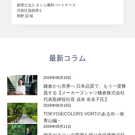
税理士法人 さくら優和パートナーズ
代表社員税理士
岡野 訓 様
最新コラム
2026年06月10日
鎌倉から世界へ 日本品質で、もう一度勝
負する【メーカーズシャツ鎌倉株式会社
代表取締役社長 貞末 奈名子氏】
2026年06月10日
TOKYO街COLORS VORTのある街－南
青山編－
2026年05月11日
地方ゼネコンの常識を破り合従連衡で日