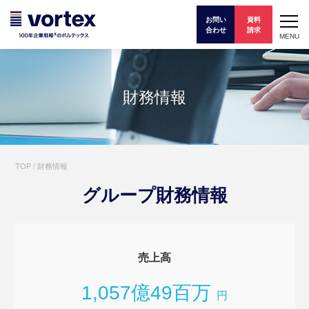
お問い
資料
合わせ
請求
MENU
財務情報
TOP
/
財務情報
グループ財務情報
売上高
1,057億49百万
円