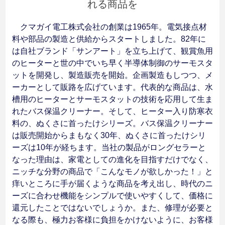
れる商品を
クマガイ電工株式会社の創業は1965年。電気接点材
料や部品の製造と供給からスタートしました。82年に
は自社ブランド「サンアート」を立ち上げて、観賞魚用
のヒーターと世の中でいち早く半導体制御のサーモスタ
ットを開発し、製造販売を開始。企画製造もしつつ、メ
ーカーとして販路を広げています。代表的な商品は、水
槽用のヒーターとサーモスタットの技術を応用して生ま
れたバス保温クリーナー。そして、ヒーター入り防寒衣
料の、ぬくさに首ったけシリーズ。バス保温クリーナー
は販売開始からまもなく30年、ぬくさに首ったけシリ
ーズは10年が経ちます。当社の製品がロングセラーと
なった理由は、家電としての進化を目指すだけでなく、
ニッチな分野の商品で「こんなモノが欲しかった！」と
痒いところに手が届くような商品を考え出し、時代のニ
ーズに合わせ機能をシンプルで使いやすくして、価格に
還元したことではないでしょうか。また、修理が必要と
なる際も、極力お客様に負担をかけないように、お客様