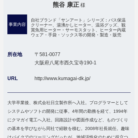
熊谷 康正
様
自社ブランド「サンアート」シリーズ：バス保温
事業内容
クリーナー、湯沸かしヒーター、温浴グッズ、観
賞魚用ヒーター・サーモスタット、ヒーター内蔵
ウェア・手袋・ソックス等の開発・製造・販売
所在地
〒581-0077
大阪府八尾市西久宝寺190-1
URL
http://www.kumagai-dk.jp/
大学卒業後、株式会社日立製作所へ入社。プログラマーとして
システムやソフトの開発に従事。4年間の勤務を経て、1994年
にクマガイ電工へ入社。回路設計や図面作成など、ものづくり
の基本を学びながら同社で経験を積む。2008年社長就任。趣味
はバイクでのツーリングだったが、地域活性化のために役立つ