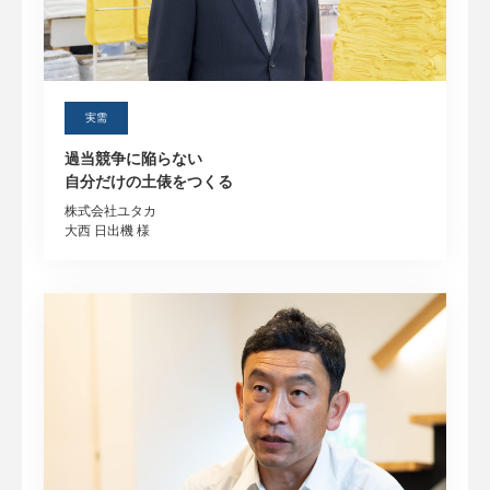
実需
過当競争に陥らない
自分だけの土俵をつくる
株式会社ユタカ
大西 日出機 様