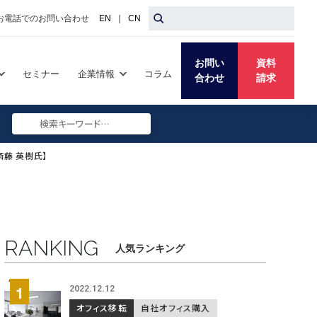
お電話でのお問い合わせ
EN
｜
CN
お問い
資料
セミナー
企業情報
コラム
合わせ
請求
Search
Submit
Search
斎藤 英樹氏】
RANKING
人気ランキング
2022.12.12
オフィス移転
自社オフィス購入