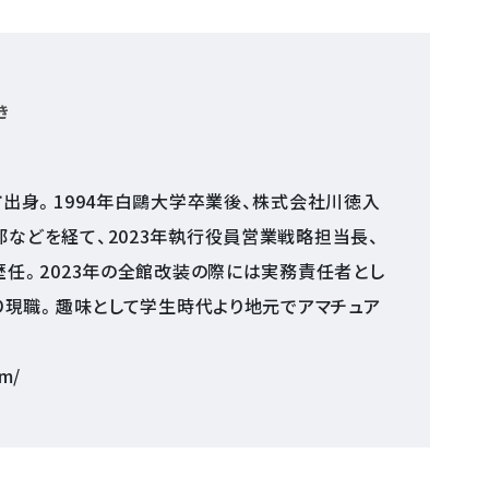
き
市出身。1994年白鷗大学卒業後、株式会社川徳入
などを経て、2023年執行役員営業戦略担当長、
歴任。2023年の全館改装の際には実務責任者とし
より現職。趣味として学生時代より地元でアマチュア
om/