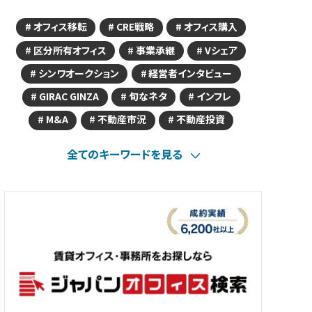
オフィス移転
CRE戦略
オフィス購入
区分所有オフィス
事業承継
Vシェア
シンワオークション
経営者インタビュー
GIRAC GINZA
旬なネタ
インフレ
M&A
不動産市況
不動産投資
全てのキーワードを見る