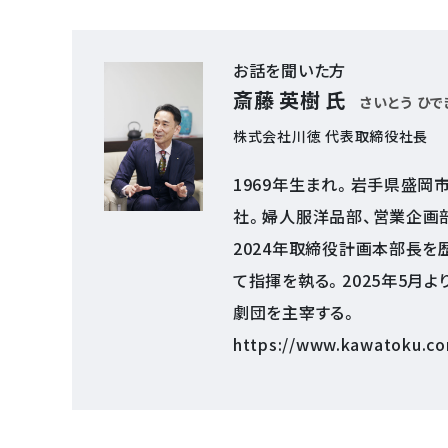
お話を聞いた方
斎藤 英樹 氏
さいとう ひで
株式会社川徳 代表取締役社長
1969年生まれ。岩手県盛岡
社。婦人服洋品部、営業企画部
2024年取締役計画本部長を
て指揮を執る。2025年5月
劇団を主宰する。
https://www.kawatoku.c