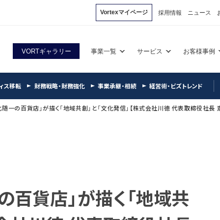
Vortexマイページ
採用情報
ニュース
VORTギャラリー
事業一覧
サービス
お客様事例
ィス移転
財務戦略・財務強化
事業承継・相続
経営術・ビズトレンド
北随一の百貨店」が描く「地域共創」と「文化発信」【株式会社川徳 代表取締役社長 
一の百貨店」が描く「地域共