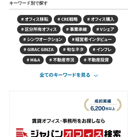
キーワード別で探す
オフィス移転
CRE戦略
オフィス購入
区分所有オフィス
事業承継
Vシェア
シンワオークション
経営者インタビュー
GIRAC GINZA
旬なネタ
インフレ
M&A
不動産市況
不動産投資
全てのキーワードを見る