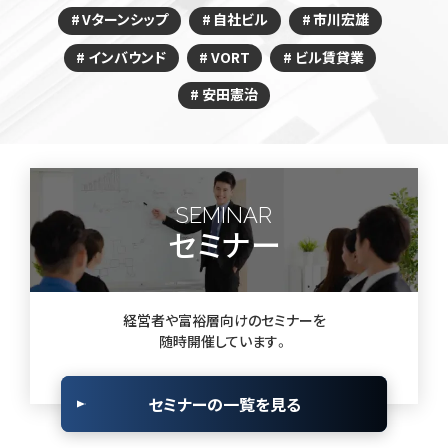
Vターンシップ
自社ビル
市川宏雄
インバウンド
VORT
ビル賃貸業
安田憲治
SEMINAR
セミナー
経営者や富裕層向けのセミナーを
随時開催しています。
セミナーの一覧を見る