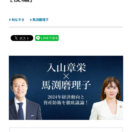
旬なネタ
馬渕磨理子