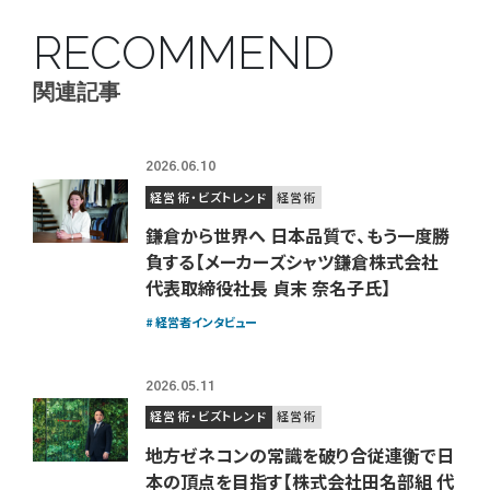
RECOMMEND
関連記事
2026.06.10
経営術・ビズトレンド
経営術
鎌倉から世界へ 日本品質で、もう一度勝
負する【メーカーズシャツ鎌倉株式会社
代表取締役社長 貞末 奈名子氏】
経営者インタビュー
2026.05.11
経営術・ビズトレンド
経営術
地方ゼネコンの常識を破り合従連衡で日
本の頂点を目指す【株式会社田名部組 代