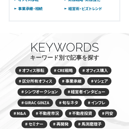
事業承継・相続
経営術・ビズトレンド
KEYWORDS
キーワード別で記事を探す
オフィス移転
CRE戦略
オフィス購入
区分所有オフィス
事業承継
Vシェア
シンワオークション
経営者インタビュー
GIRAC GINZA
旬なネタ
インフレ
M&A
不動産市況
不動産投資
円安
セミナー
再開発
馬渕磨理子