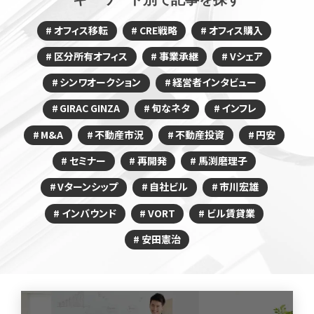
オフィス移転
CRE戦略
オフィス購入
区分所有オフィス
事業承継
Vシェア
シンワオークション
経営者インタビュー
GIRAC GINZA
旬なネタ
インフレ
M&A
不動産市況
不動産投資
円安
セミナー
再開発
馬渕磨理子
Vターンシップ
自社ビル
市川宏雄
インバウンド
VORT
ビル賃貸業
安田憲治