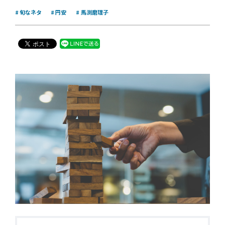
旬なネタ
円安
馬渕磨理子