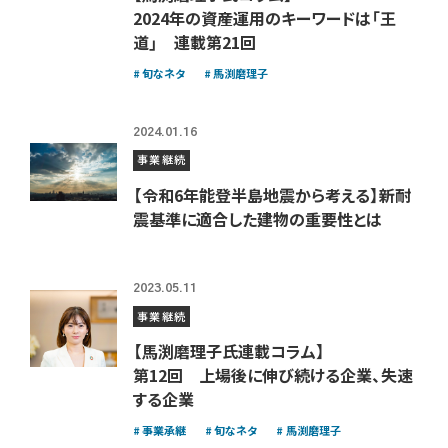
2024年の資産運用のキーワードは「王
道」 連載第21回
旬なネタ
馬渕磨理子
2024.01.16
事業継続
【令和6年能登半島地震から考える】新耐
震基準に適合した建物の重要性とは
2023.05.11
事業継続
【馬渕磨理子氏連載コラム】
第12回 上場後に伸び続ける企業、失速
する企業
事業承継
旬なネタ
馬渕磨理子