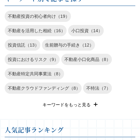
不動産投資の初心者向け（19）
不動産を活用した相続（16）
小口投資（14）
投資信託（13）
生前贈与の手続き（12）
投資におけるリスク（9）
不動産小口化商品（8）
不動産特定共同事業法（8）
不動産クラウドファンディング（8）
不特法（7）
退職金運用（6）
REIT（6）
遺産相続（5）
キーワードをもっと見る
確定申告（4）
長期投資（3）
不動産投資のリスク（3）
⼈気記事ランキング
不動産（2）
家族信託（1）
株式投資（1）