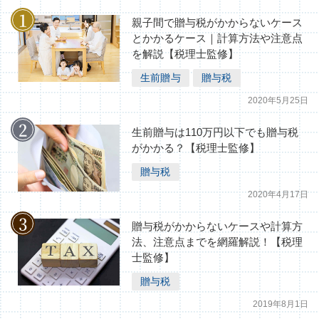
相続税の基礎知識（1）
親子間で贈与税がかからないケース
とかかるケース｜計算方法や注意点
を解説【税理士監修】
生前贈与
贈与税
2020年5月25日
生前贈与は110万円以下でも贈与税
がかかる？【税理士監修】
贈与税
2020年4月17日
贈与税がかからないケースや計算方
法、注意点までを網羅解説！【税理
士監修】
贈与税
2019年8月1日