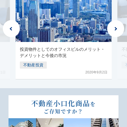
投資物件としてのオフィスビルのメリット・
不
デメリットと今後の市況
べ
不動産投資
月1日
2020年9月2日
不動産⼩⼝化商品
を
ご存知ですか？