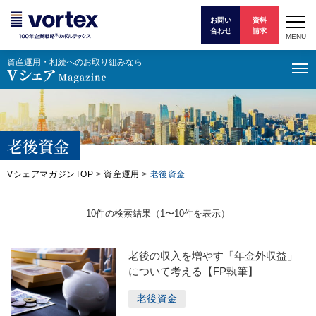
お問い
資料
合わせ
請求
MENU
資産運⽤・相続へのお取り組みなら
老後資金
VシェアマガジンTOP
>
資産運用
>
老後資金
10件の検索結果（1〜10件を表⽰）
老後の収入を増やす「年金外収益」
について考える【FP執筆】
老後資金