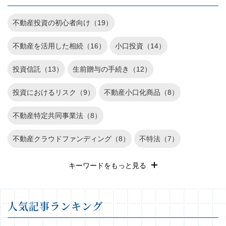
不動産投資の初心者向け（19）
不動産を活用した相続（16）
小口投資（14）
投資信託（13）
生前贈与の手続き（12）
投資におけるリスク（9）
不動産小口化商品（8）
不動産特定共同事業法（8）
不動産クラウドファンディング（8）
不特法（7）
退職金運用（6）
REIT（6）
遺産相続（5）
キーワードをもっと見る
確定申告（4）
長期投資（3）
不動産投資のリスク（3）
⼈気記事ランキング
不動産（2）
家族信託（1）
株式投資（1）