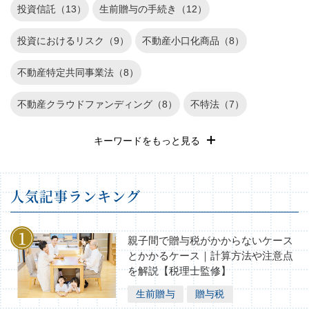
投資信託（13）
生前贈与の手続き（12）
投資におけるリスク（9）
不動産小口化商品（8）
不動産特定共同事業法（8）
不動産クラウドファンディング（8）
不特法（7）
退職金運用（6）
REIT（6）
遺産相続（5）
キーワードをもっと見る
確定申告（4）
長期投資（3）
不動産投資のリスク（3）
⼈気記事ランキング
不動産（2）
家族信託（1）
株式投資（1）
相続税の基礎知識（1）
親子間で贈与税がかからないケース
とかかるケース｜計算方法や注意点
を解説【税理士監修】
生前贈与
贈与税