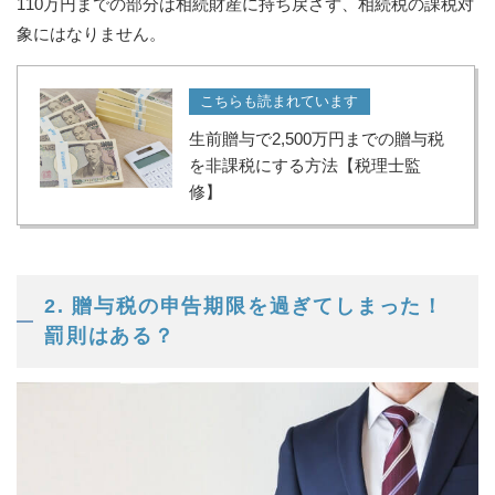
110万円までの部分は相続財産に持ち戻さず、相続税の課税対
象にはなりません。
こちらも読まれています
生前贈与で2,500万円までの贈与税
を非課税にする方法【税理士監
修】
2. 贈与税の申告期限を過ぎてしまった！
罰則はある？