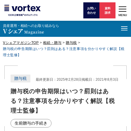
お問い
資料
合わせ
請求
MENU
資産運⽤・相続へのお取り組みなら
VシェアマガジンTOP
>
相続・贈与
>
贈与税
>
贈与税の申告期限はいつ？罰則はある？注意事項を分かりやすく解説【税
理士監修】
贈与税
最終更新日：2025年2月28日
掲載日：2021年8月3日
贈与税の申告期限はいつ？罰則はあ
る？注意事項を分かりやすく解説【税
理士監修】
生前贈与の手続き