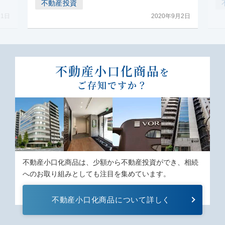
不動産投資
月1日
2020年9月2日
不動産⼩⼝化商品
を
ご存知ですか？
不動産⼩⼝化商品は、少額から不動産投資ができ、相続
へのお取り組みとしても注⽬を集めています。
不動産⼩⼝化商品について詳しく