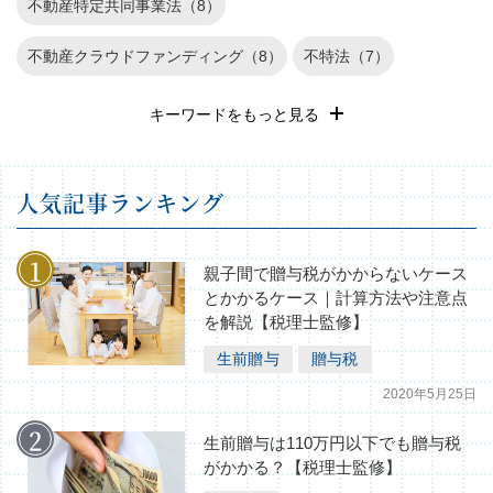
不動産特定共同事業法（8）
不動産クラウドファンディング（8）
不特法（7）
退職金運用（6）
REIT（6）
遺産相続（5）
キーワードをもっと見る
確定申告（4）
長期投資（3）
不動産投資のリスク（3）
⼈気記事ランキング
不動産（2）
家族信託（1）
株式投資（1）
相続税の基礎知識（1）
親子間で贈与税がかからないケース
とかかるケース｜計算方法や注意点
を解説【税理士監修】
生前贈与
贈与税
2020年5月25日
生前贈与は110万円以下でも贈与税
がかかる？【税理士監修】