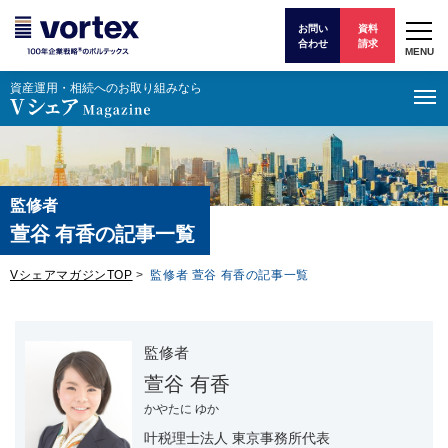
お問い
資料
合わせ
請求
MENU
資産運⽤・相続へのお取り組みなら
監修者
萱谷 有香の記事一覧
VシェアマガジンTOP
>
監修者 萱谷 有香の記事一覧
監修者
萱谷 有香
かやたに ゆか
叶税理士法人 東京事務所代表