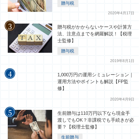
贈与税
2020年4月17日
贈与税がかからないケースや計算方
法、注意点までを網羅解説！【税理
士監修】
贈与税
2019年8月1日
1,000万円の運用シミュレーション｜
運用方法やポイントも解説【FP監
修】
2020年4月9日
生前贈与は110万円以下なら現金手
渡しでもOK？非課税でも手続きが必
要？【税理士監修】
生前贈与