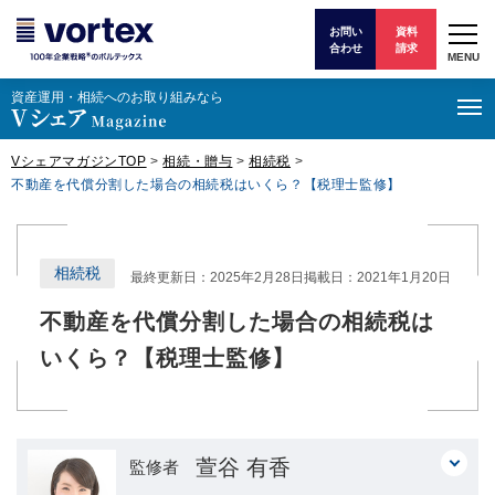
お問い
資料
合わせ
請求
MENU
資産運⽤・相続へのお取り組みなら
VシェアマガジンTOP
>
相続・贈与
>
相続税
>
不動産を代償分割した場合の相続税はいくら？【税理士監修】
相続税
最終更新日：2025年2月28日
掲載日：2021年1月20日
不動産を代償分割した場合の相続税は
いくら？【税理士監修】
萱谷 有香
監修者