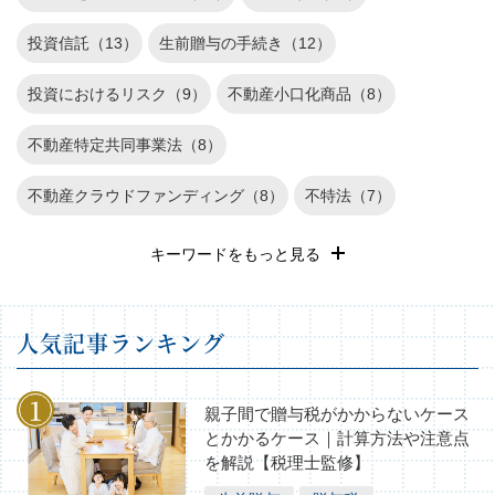
投資信託（13）
生前贈与の手続き（12）
投資におけるリスク（9）
不動産小口化商品（8）
不動産特定共同事業法（8）
不動産クラウドファンディング（8）
不特法（7）
退職金運用（6）
REIT（6）
遺産相続（5）
キーワードをもっと見る
確定申告（4）
長期投資（3）
不動産投資のリスク（3）
⼈気記事ランキング
不動産（2）
家族信託（1）
株式投資（1）
相続税の基礎知識（1）
親子間で贈与税がかからないケース
とかかるケース｜計算方法や注意点
を解説【税理士監修】