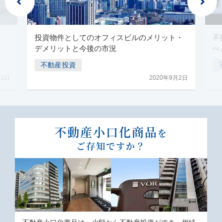
投資物件としてのオフィスビルのメリット・
不
デメリットと今後の市況
べ
不動産投資
月1日
2020年9月2日
不動産⼩⼝化商品
を
ご存知ですか？