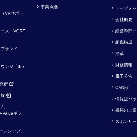
事業承継
トップメッ
（VRサポー
会社概要
ース「VORT
経営幹部一
組織構成
・ブランド
沿革
財務情報
ウンジ「the
電子公告
研究所
CM紹介
斡旋
情報誌バッ
ラム
書籍のご案
V-Valueギフ
スポンサー
ーンシップ」