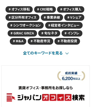
オフィス移転
CRE戦略
オフィス購入
区分所有オフィス
事業承継
Vシェア
シンワオークション
経営者インタビュー
GIRAC GINZA
旬なネタ
インフレ
M&A
不動産市況
不動産投資
全てのキーワードを見る