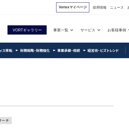
Vortexマイページ
採用情報
ニュース
VORTギャラリー
事業一覧
サービス
お客様事例
ィス移転
財務戦略・財務強化
事業承継・相続
経営術・ビズトレンド
サーチ