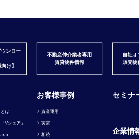
ダウンロー
不動産仲介業者専用
自社オ
賃貸物件情報
販売物
様向け】
お客様事例
セミナ
スとは
資産運用
「Vシェア」
実需
企業情
ren
相続