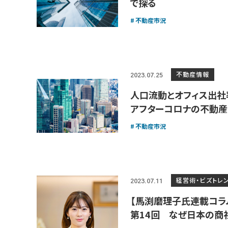
で探る
不動産市況
不動産情報
2023.07.25
人口流動とオフィス出社
アフターコロナの不動
不動産市況
経営術・ビズトレ
2023.07.11
【馬渕磨理子氏連載コラ
第14回 なぜ日本の商