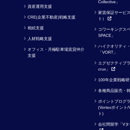
Collective」
資産運用支援
家賃保証サービス
CRE(企業不動産)戦略支援
ト）
相続支援
コワーキングスペ
SPACE」
人材戦略支援
ハイクオリティ
オフィス・月極駐車場賃貸仲介
「VORT」
支援
エグゼクティブラ
crux」
100年企業戦略
各種商品販売・
ポイントプログ
(Vortexポイント/
ト)
会社間留学「Vタ