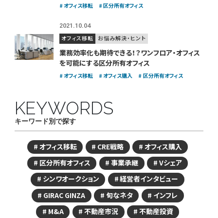
オフィス移転
区分所有オフィス
2021.10.04
オフィス移転
お悩み解決・ヒント
業務効率化も期待できる！？
ワンフロア・オフィス
を可能にする区分所有オフィス
オフィス移転
オフィス購入
区分所有オフィス
KEYWORDS
キーワード別で探す
オフィス移転
CRE戦略
オフィス購入
区分所有オフィス
事業承継
Vシェア
シンワオークション
経営者インタビュー
GIRAC GINZA
旬なネタ
インフレ
M&A
不動産市況
不動産投資