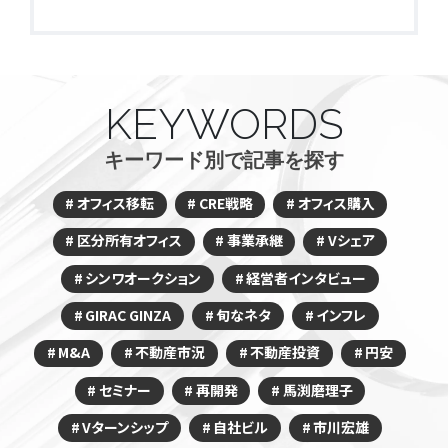
KEYWORDS
キーワード別で記事を探す
オフィス移転
CRE戦略
オフィス購入
区分所有オフィス
事業承継
Vシェア
シンワオークション
経営者インタビュー
GIRAC GINZA
旬なネタ
インフレ
M&A
不動産市況
不動産投資
円安
セミナー
再開発
馬渕磨理子
Vターンシップ
自社ビル
市川宏雄