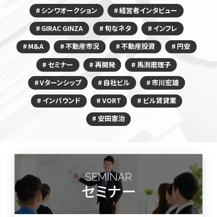
シンワオークション
経営者インタビュー
GIRAC GINZA
旬なネタ
インフレ
M&A
不動産市況
不動産投資
円安
セミナー
再開発
馬渕磨理子
Vターンシップ
自社ビル
市川宏雄
インバウンド
VORT
ビル賃貸業
安田憲治
SEMINAR
セミナー