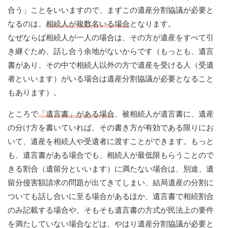
合う」ことをいいますので、まずこの遺産分割協議が必要と
なるのは、
相続人が複数名いる場合
となります。
なぜならば相続人が一人の場合は、その方が遺産をすべて引
き継ぐため、話し合う余地がないからです（もっとも、遺言
書があり、その中で相続人以外の方で遺産を受ける人（受遺
者といいます）がいる場合は遺産分割協議が必要となること
もあります）。
ところで
「遺言書」がある場合
、被相続人が遺言書に、遺産
の分け方を書いていれば、その書き方が有効である限りにお
いて、遺産を相続人や受遺者に渡すことができます。もっと
も、遺言書がある場合でも、相続人が最低限もらうことので
きる割合（遺留分といいます）に満たない場合は、別途、遺
留分侵害額請求の問題が出てきてしまい、結局遺産の分割に
ついても話し合いに至る場合があるほか、遺言書で相続割合
のみ記載する場合や、そもそも遺言書の方式が民法上の要件
を満たしていない場合などは、やはり遺産分割協議が必要と