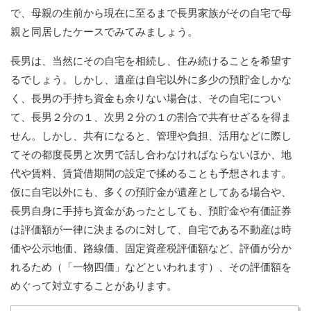
で、母親の生前から現在に至るまで長男家族がその自宅で母
親と同居したケースでみてみましょう。
長男は、当然にその自宅を相続し、住み続けることを希望す
るでしょう。しかし、遺産は自宅以外に多少の預貯金しかな
く、長男の手持ち資金も余りない場合は、その自宅につい
て、長男２分の１、次男２分の１の割合で共有せざるを得ま
せん。しかし、共有になると、管理や負担、活用などに際し
てその都度長男と次男で話し合わなければならないほか、地
代や賃料、賃貸借期間の設定で揉めることも予想されます。
仮に自宅以外にも、多くの預貯金が遺産としてある場合や、
長男自身に手持ち資金があったとしても、預貯金や有価証券
は評価額が一律に決まるのに対して、自宅である不動産は時
価や公示地価、路線価、固定資産税評価額など、評価が分か
れるため（「一物四価」などといわれます）、その評価額を
めぐって対立することがあります。