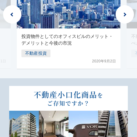
投資物件としてのオフィスビルのメリット・
不
デメリットと今後の市況
べ
不動産投資
月1日
2020年9月2日
不動産⼩⼝化商品
を
ご存知ですか？