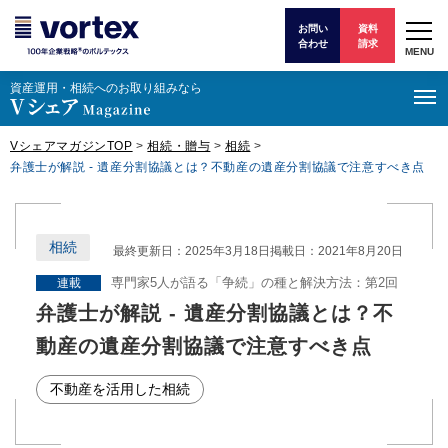
お問い
資料
合わせ
請求
MENU
資産運⽤・相続へのお取り組みなら
VシェアマガジンTOP
>
相続・贈与
>
相続
>
弁護士が解説 - 遺産分割協議とは？不動産の遺産分割協議で注意すべき点
相続
最終更新日：2025年3月18日
掲載日：2021年8月20日
専門家5人が語る「争続」の種と解決方法：第2回
連載
弁護士が解説 - 遺産分割協議とは？不
動産の遺産分割協議で注意すべき点
不動産を活用した相続