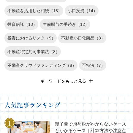
不動産を活用した相続（16）
小口投資（14）
投資信託（13）
生前贈与の手続き（12）
投資におけるリスク（9）
不動産小口化商品（8）
不動産特定共同事業法（8）
不動産クラウドファンディング（8）
不特法（7）
退職金運用（6）
REIT（6）
遺産相続（5）
キーワードをもっと見る
確定申告（4）
長期投資（3）
不動産投資のリスク（3）
⼈気記事ランキング
不動産（2）
家族信託（1）
株式投資（1）
相続税の基礎知識（1）
親子間で贈与税がかからないケース
とかかるケース｜計算方法や注意点