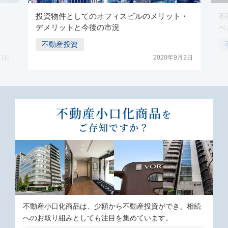
投資物件としてのオフィスビルのメリット・
不
デメリットと今後の市況
べ
不動産投資
月1日
2020年9月2日
不動産⼩⼝化商品
を
ご存知ですか？
不動産⼩⼝化商品は、少額から不動産投資ができ、相続
へのお取り組みとしても注⽬を集めています。