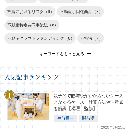
投資におけるリスク（9）
不動産小口化商品（8）
不動産特定共同事業法（8）
不動産クラウドファンディング（8）
不特法（7）
退職金運用（6）
REIT（6）
遺産相続（5）
キーワードをもっと見る
確定申告（4）
長期投資（3）
不動産投資のリスク（3）
⼈気記事ランキング
不動産（2）
家族信託（1）
株式投資（1）
相続税の基礎知識（1）
親子間で贈与税がかからないケース
とかかるケース｜計算方法や注意点
を解説【税理士監修】
生前贈与
贈与税
2020年5月25日