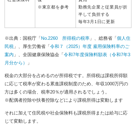
※東京都を参考
勤務先企業と従業員が折
半して負担する
毎年3月1日に更新
※出典：国税庁「
No.2260 所得税の税率
」、総務省「
個人住
民税
」、厚生労働省「
令和７（2025）年度 雇用保険料率のご
案内
」、全国健康保険協会「
令和7年度保険料額表（令和7年3
月分から）
」
税金の大部分を占めるのが所得税です。所得税は課税所得額
に応じて税率が変わる累進課税制度のため、年収1000万円の
方は多くの場合、税率20％が適用されるでしょう。
※配偶者控除や扶養控除などにより課税所得は変動します
それに加えて住民税や社会保険料も課税所得または給与に応
じて変動します。