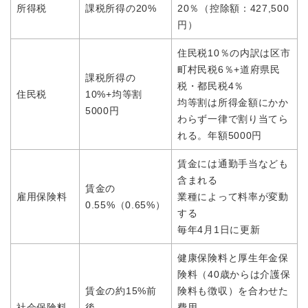
所得税
課税所得の20%
20％（控除額：427,500
円）
住民税10％の内訳は区市
町村民税6％+道府県民
課税所得の
税・都民税4％
住民税
10%+均等割
均等割は所得金額にかか
5000円
わらず一律で割り当てら
れる。年額5000円
賃金には通勤手当なども
含まれる
賃金の
雇用保険料
業種によって料率が変動
0.55%（0.65%）
する
毎年4月1日に更新
健康保険料と厚生年金保
険料（40歳からは介護保
賃金の約15%前
険料も徴収）を合わせた
社会保険料
後
費用