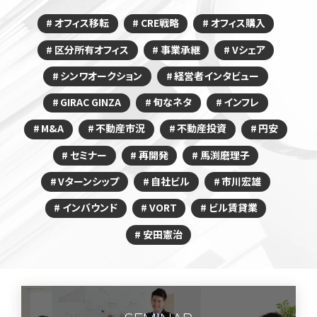
オフィス移転
CRE戦略
オフィス購入
区分所有オフィス
事業承継
Vシェア
シンワオークション
経営者インタビュー
GIRAC GINZA
旬なネタ
インフレ
M&A
不動産市況
不動産投資
円安
セミナー
再開発
馬渕磨理子
Vターンシップ
自社ビル
市川宏雄
インバウンド
VORT
ビル賃貸業
安田憲治