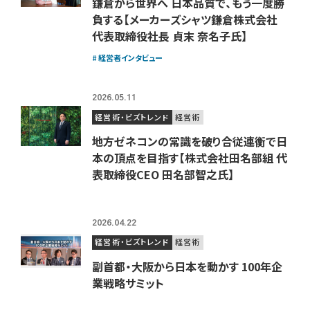
鎌倉から世界へ 日本品質で、もう一度勝
負する【メーカーズシャツ鎌倉株式会社
代表取締役社長 貞末 奈名子氏】
経営者インタビュー
2026.05.11
経営術・ビズトレンド
経営術
地方ゼネコンの常識を破り合従連衡で日
本の頂点を目指す【株式会社田名部組 代
表取締役CEO 田名部智之氏】
2026.04.22
経営術・ビズトレンド
経営術
副首都・大阪から日本を動かす 100年企
業戦略サミット