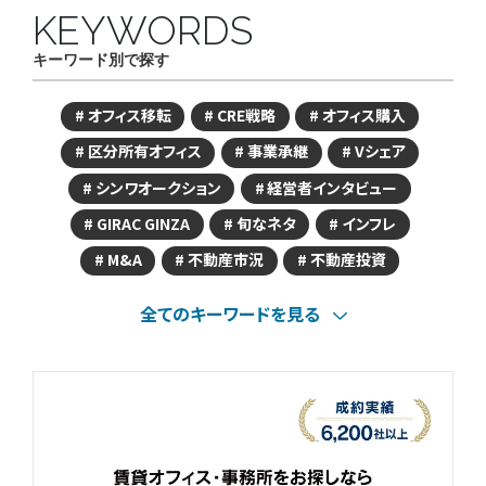
KEYWORDS
キーワード別で探す
オフィス移転
CRE戦略
オフィス購入
区分所有オフィス
事業承継
Vシェア
シンワオークション
経営者インタビュー
GIRAC GINZA
旬なネタ
インフレ
M&A
不動産市況
不動産投資
全てのキーワードを見る