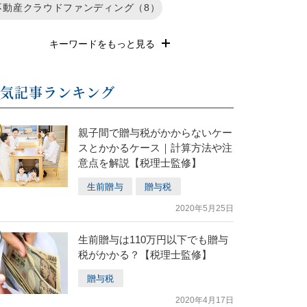
不動産クラウドファンディング（8）
不特法（7）
退職金運用（6）
REIT（6）
キーワードをもっと見る
遺産相続（5）
確定申告（4）
長期投資（3）
⼈気記事ランキング
不動産投資のリスク（3）
不動産（2）
親子間で贈与税がかからないケー
家族信託（1）
株式投資（1）
スとかかるケース｜計算方法や注
意点を解説【税理士監修】
相続税の基礎知識（1）
生前贈与
贈与税
2020年5月25日
生前贈与は110万円以下でも贈与
税がかかる？【税理士監修】
贈与税
2020年4月17日