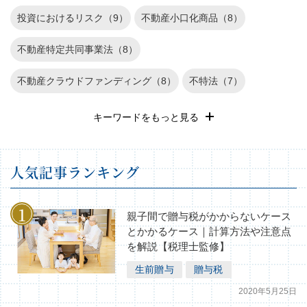
投資におけるリスク（9）
不動産小口化商品（8）
不動産特定共同事業法（8）
不動産クラウドファンディング（8）
不特法（7）
退職金運用（6）
REIT（6）
遺産相続（5）
キーワードをもっと見る
確定申告（4）
長期投資（3）
不動産投資のリスク（3）
⼈気記事ランキング
不動産（2）
家族信託（1）
株式投資（1）
相続税の基礎知識（1）
親子間で贈与税がかからないケース
とかかるケース｜計算方法や注意点
を解説【税理士監修】
生前贈与
贈与税
2020年5月25日