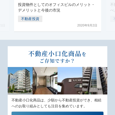
投資物件としてのオフィスビルのメリット・
不
デメリットと今後の市況
べ
不動産投資
月1日
2020年9月2日
不動産⼩⼝化商品
を
ご存知ですか？
不動産⼩⼝化商品は、少額から不動産投資ができ、相続
へのお取り組みとしても注⽬を集めています。