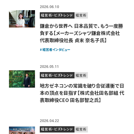
2026.06.10
経営術・ビズトレンド
経営術
鎌倉から世界へ 日本品質で、もう一度勝
負する【メーカーズシャツ鎌倉株式会社
代表取締役社長 貞末 奈名子氏】
経営者インタビュー
2026.05.11
経営術・ビズトレンド
経営術
地方ゼネコンの常識を破り合従連衡で日
本の頂点を目指す【株式会社田名部組 代
表取締役CEO 田名部智之氏】
2026.04.22
経営術・ビズトレンド
経営術