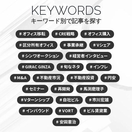
KEYWORDS
キーワード別で記事を探す
オフィス移転
CRE戦略
オフィス購入
区分所有オフィス
事業承継
Vシェア
シンワオークション
経営者インタビュー
GIRAC GINZA
旬なネタ
インフレ
M&A
不動産市況
不動産投資
円安
セミナー
再開発
馬渕磨理子
Vターンシップ
自社ビル
市川宏雄
インバウンド
VORT
ビル賃貸業
安田憲治