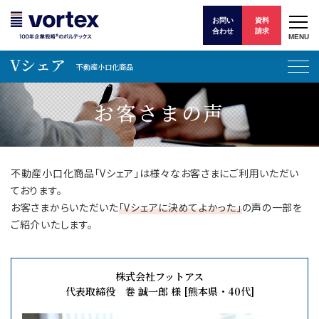
お問い
資料
合わせ
請求
MENU
Vシェア
不動産小口化商品
お客さまの声
不動産小口化商品「Vシェア」は様々なお客さまにご利用いただい
ております。
お客さまからいただいた
「Vシェアに決めてよかった」
の声の一部を
ご紹介いたします。
株式会社フットアス
代表取締役 巻 誠一郎 様 [熊本県・40代]