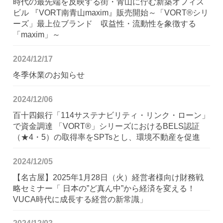
時代の最先端を反映する街・青山に佇む新築オフィス
ビル 『VORT南青山maxim』販売開始～「VORT®シリ
ーズ」最上位ブランド 収益性・流動性を象徴する
「maxim」～
2024/12/17
冬季休業のお知らせ
2024/12/06
百十四銀行「114サステナビリティ・リンク・ローン」
で資金調達 「VORT®」シリーズにおけるBELS認証
（★4・5）の取得率をSPTsとし、環境不動産を促進
2024/12/05
【名古屋】2025年1月28日（火）経営者様向け財務戦
略セミナー「 日本の”ど真ん中”から経済を変える！
VUCA時代に成長する経営の新常識」