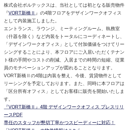
株式会社ボルテックスは、当社としては初となる販売物件
『
VORT新橋Ⅱ
』の4階フロアをデザインワークオフィス
として内装施工しました。
エントランス、ラウンジ、ミーティングルーム、執務室
（什器を除く）など内装をトータルにコーディネートし、
「デザインワークオフィス」として付加価値をつけてリー
シングすることにより、本フロアにご入居いただくテナン
ト様の手間やコストの削減、入居までの時間の短縮、従業
員のモチベーションアップが図れることとなります。
VORT新橋Ⅱの4階は内装を整え、今後、賃貸物件として
リーシングを予定しております。また、同時に本フロアは
「区分所有オフィス」としてお客様に販売を開始いたしま
す。
『VORT新橋Ⅱ』4階 デザインワークオフィス プレスリリ
ースPDF
専任のスタッフが懇切丁寧かつスピーディーに対応！