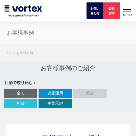
お問い
資料
合わせ
請求
MENU
お客様事例
TOP
/
お客様事例
お客様事例のご紹介
目的で絞り込む：
全て
資産運用
実需
相続
事業承継