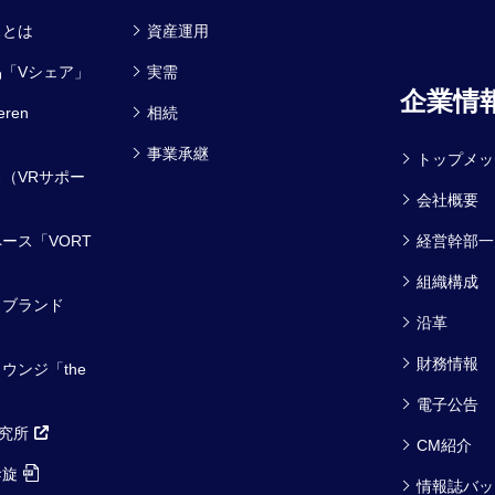
スとは
資産運用
「Vシェア」
実需
企業情
ren
相続
事業承継
トップメッ
（VRサポー
会社概要
ース「VORT
経営幹部一
組織構成
・ブランド
沿革
財務情報
ウンジ「the
電子公告
研究所
CM紹介
斡旋
情報誌バッ