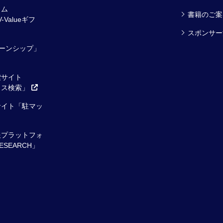
ラム
書籍のご案
V-Valueギフ
スポンサー
ーンシップ」
索サイト
ィス検索」
サイト「駐マッ
報プラットフォ
ESEARCH」