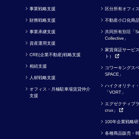
事業戦略支援
区分所有オフィ
財務戦略支援
不動産小口化商品
事業承継支援
共同所有別荘「Se
Collective」
資産運用支援
家賃保証サービス
CRE(企業不動産)戦略支援
ト）
相続支援
コワーキングスペ
SPACE」
人材戦略支援
ハイクオリティ
オフィス・月極駐車場賃貸仲介
「VORT」
支援
エグゼクティブラ
crux」
100年企業戦略
各種商品販売・