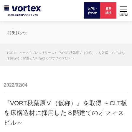
お問い
資料
合わせ
請求
MENU
お知らせ
TOP
/
ニュース
/
プレスリリース
/
『VORT秋葉原Ⅴ（仮称）』を取得 ～CLT板を
床構造材に採用した８階建てのオフィスビル～
2022/02/04
『VORT秋葉原Ⅴ（仮称）』を取得 ～CLT板
を床構造材に採用した８階建てのオフィス
ビル～