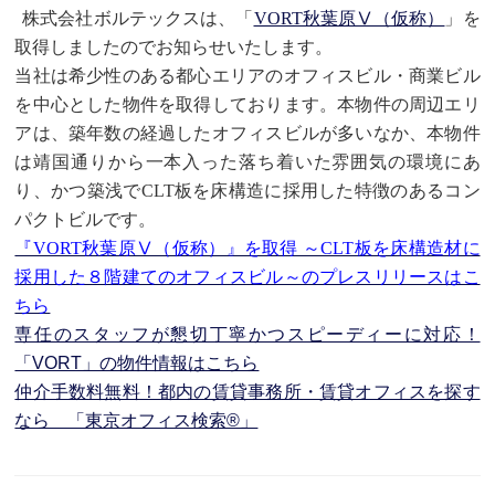
株式会社ボルテックス
は、「
VORT秋葉原Ⅴ（仮称）
」を
取得しましたのでお知らせいたします。
当社は希少性のある都心エリアのオフィスビル・商業ビル
を中心とした物件を取得しております。本物件の周辺エリ
アは、築年数の経過したオフィスビルが多いなか、本物件
は靖国通りから一本入った落ち着いた雰囲気の環境にあ
り、かつ築浅で
CLT
板を床構造に採用した特徴のあるコン
パクトビルです。
『VORT秋葉原Ⅴ（仮称）』を取得 ～CLT板を床構造材に
採用した８階建てのオフィスビル～のプレスリリースはこ
ちら
専任のスタッフが懇切丁寧かつスピーディーに対応！
「VORT」の物件情報はこちら
仲介手数料無料！都内の賃貸事務所・賃貸オフィスを探す
なら 「東京オフィス検索®」