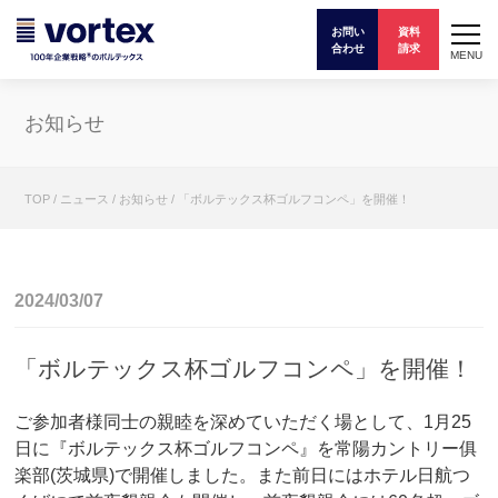
お問い
資料
合わせ
請求
MENU
お知らせ
TOP
/
ニュース
/
お知らせ
/
「ボルテックス杯ゴルフコンペ」を開催！
2024/03/07
「ボルテックス杯ゴルフコンペ」を開催！
ご参加者様同士の親睦を深めていただく場として、
1
月
25
日に『ボルテックス杯ゴルフコンペ』を常陽カントリー俱
楽部
(
茨城県
)
で開催しました。また前日にはホテル日航つ