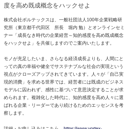
度を高め既成概念をハックせよ
株式会社ボルテックスは、一般社団法人100年企業戦略研
究所（東京都千代田区 所長 堀内 勉）とオンラインセミ
ナー「成長なき時代の企業経営～知的感度を高め既成概念
をハックせよ」を共催しますのでご案内いたします。
モノが充足したいま、さらなる経済成長よりも、人間にと
っての真の幸福や健全でサステナブルな社会の実現という
視点がクローズアップされてきています。人々が「自己実
現的消費」を求める世界では、経営者には既成のビジネス
モデルに囚われず、感性に基づいて意思決定することが求
められます。複雑化した時代に、知的感度を高め人々に選
ばれる企業・リーダーであり続けるためのエッセンスを考
察します。
詳細・お申し込みはこちら→
https://www.vortex-