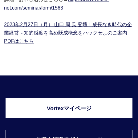
net.com/seminar/form/1563
2023年2月27日（月） 山口 周 氏 登壇！成長なき時代の企
業経営～知的感度を高め既成概念をハックせよのご案内
PDFはこちら
Vortexマイページ